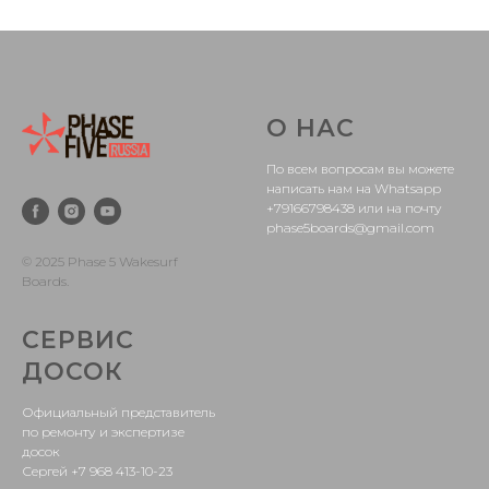
О НАС
По всем вопросам вы можете
написать нам на Whatsapp
+79166798438 или на почту
phase5boards@gmail.com
© 2025
Phase 5 Wakesurf
Boards
.
СЕРВИС
ДОСОК
Официальный представитель
по ремонту и экспертизе
досок
Сергей ‪+7 968 413-10-23