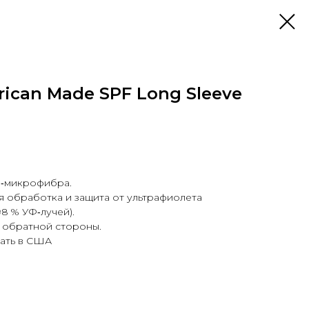
rican Made SPF Long Sleeve
р‑микрофибра.
я обработка и защита от ультрафиолета
8 % УФ‑лучей).
и обратной стороны.
чать в США