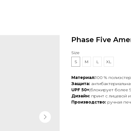
Phase Five Ame
Size
S
M
L
XL
Материал:
100 % полиэсте
Защита:
антибактериальна
UPF 50+
(блокирует более 9
Дизайн:
принт с лицевой 
Производство:
ручная пе