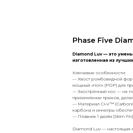
Phase Five Dia
Diamond Luv — это умень
изготовленная из лучших
Ключевые особенности:
— Хвост ромбовидной форм
мощный «поп» (
POP
) для п
— Заострённый нос — не по
приземлении трюков, дела
— Материал CI‑V™ (
Carbon/
карбона и иннегры обеспеч
— Плавник 1 дюйм (
Skim Fin
Diamond Luv — настоящая 