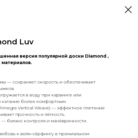
mond Luv
шенная версия популярной доски Diamond ,
 материалов.
ы — сохраняет скорость и обеспечивает
рыжков.
гружается в воду при карвинге или
я катание более комфортным.
Innegra Vertical Weave
) — эффектное плетение
ивает прочность и лёгкость.
) — баланс контроля и манёвренности.
любовь к вейк‑сёрфингу в премиальном