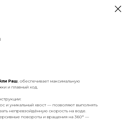
h
йли Раш
, обеспечивает максимальную
ки и плавный ход.
струкции:
с и уникальный хвост — позволяют выполнять
вать непревзойдённую скорость на воде.
ерсивные повороты и вращения на 360° —