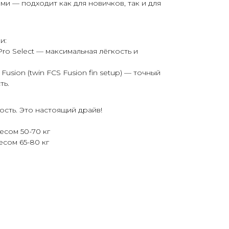
ами — подходит как для новичков, так и для
и:
Pro Select — максимальная лёгкость и
Fusion (
twin FCS Fusion fin setup
) — точный
ть.
ость. Это настоящий драйв!
есом 50-70 кг
есом 65-80 кг