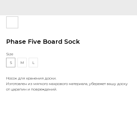
Phase Five Board Sock
Size
S
M
L
Носок для хранения доски.
Изготовлен из мягкого махрового материала, убережет вашу доску
от царапин и повреждений.